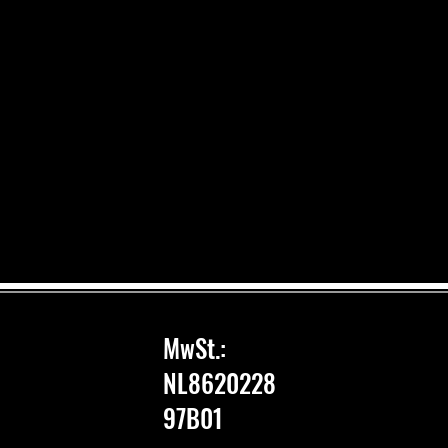
MwSt.:
NL8620228
97B01