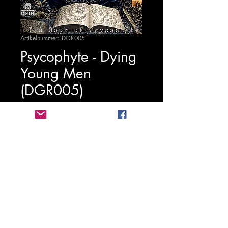
Artikelnummer: DGR005
Psycophyte - Dying
Young Men
(DGR005)
Preis
1,25 €
In den Warenkorb
Digitalgabbarecords Foundation
2020-
2021
MwSt.: