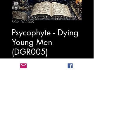
SKU: DGR005
Psycophyte - Dying
Young Men
(DGR005)
Τιμή
1,25 €
Προσθήκη στο καλάθι
Stichting Digitalgabbarecords
2020-
2026
BTW: NL862022897B01
KVK:
81258453