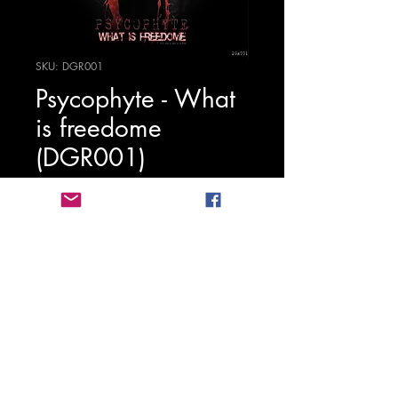
SKU: DGR001
Psycophyte - What
is freedome
(DGR001)
Τιμή
1,25 €
Προσθήκη στο καλάθι
Stichting Digitalgabbarecords
2020-
2026
BTW: NL862022897B01
KVK:
81258453