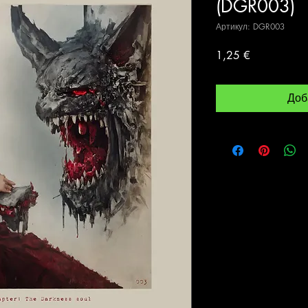
(DGR003)
Артикул: DGR003
Цена
1,25 €
Доб