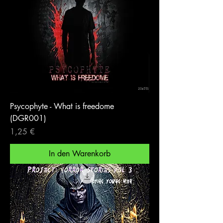
Psycophyte - What is freedome
(DGR001)
Preis
1,25 €
In den Warenkorb