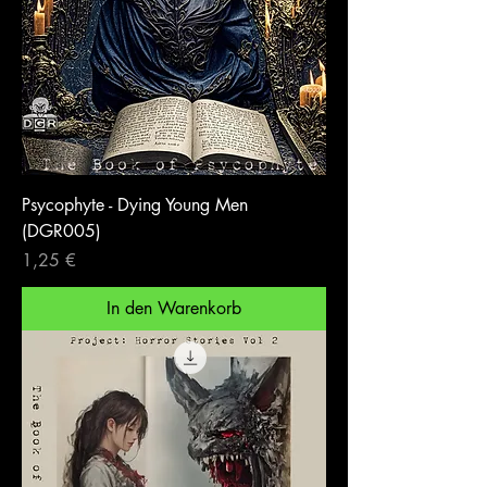
Psycophyte - Dying Young Men
(DGR005)
Preis
1,25 €
In den Warenkorb