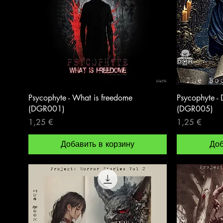
Psycophyte - What is freedome
Psycophyte -
(DGR001)
(DGR005)
Цена
Цена
1,25 €
1,25 €
Добавить в корзину
Доб