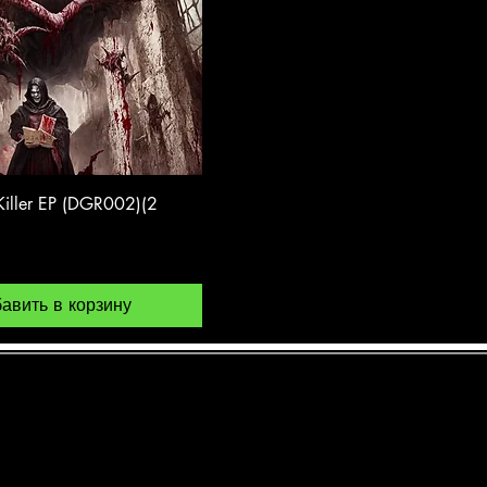
 Killer EP (DGR002)(2
авить в корзину