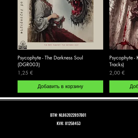
Psycophyte - The Darkness Soul
Psycophyte -
(DGR003)
Tracks)
Цена
Цена
1,25 €
2,00 €
Добавить в корзину
Доб
BTW: NL862022897B01
KVK: 81258453