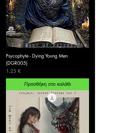
Psycophyte - Dying Young Men
(DGR005)
Τιμή
1,25 €
Προσθήκη στο καλάθι