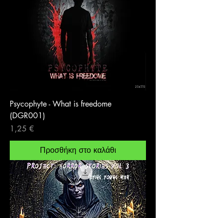
Psycophyte - What is freedome
(DGR001)
Τιμή
1,25 €
Προσθήκη στο καλάθι