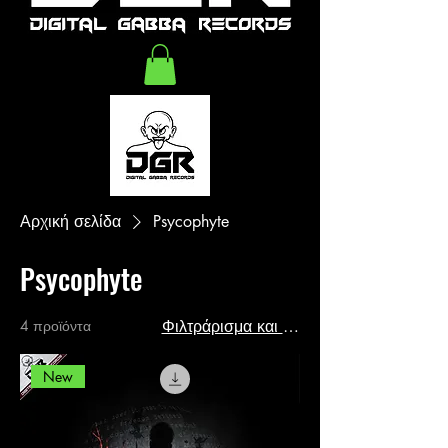
Αρχική σελίδα
Psycophyte
Psycophyte
4 προϊόντα
Φιλτράρισμα και ταξινόμηση
New